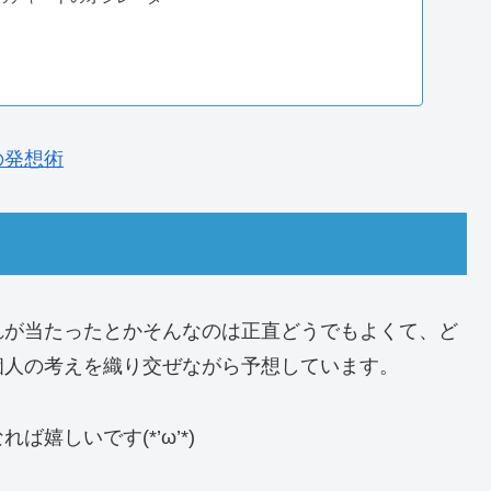
いています。そちらの見解と結果を次の日に精査する、
めています。こちらは毎日更新していますので参考に
果と考察
ND | OGのFXを投資に20年先も生き残る！
のチャートのオシレーター