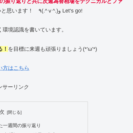
望 前週の振り返りと共に次週為替相場をテクニカルとファ
を始めたいと思います！ ٩(.^ⅴ^.)و Let’s go!
く環境認識を書いています。
る！
を目標に来週も頑張りましょう(*’ω’*)
い方はこちら
ンサーリンク