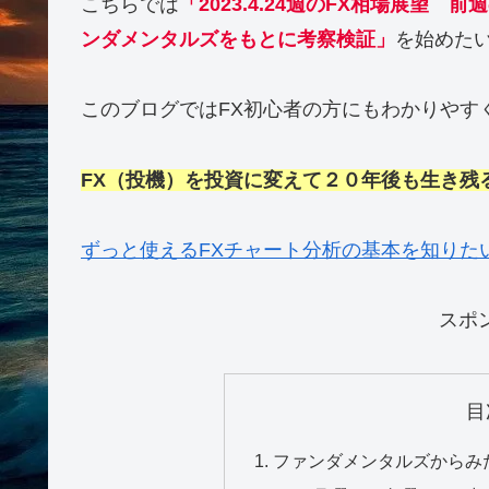
はい、どもOGです(‘ω’)ノ
こちらでは
「2023.4.24週のFX相場展
ンダメンタルズをもとに考察検証」
このブログではFX初心者の方にもわかりやす
FX（投機）を投資に変えて２０年後も生き残
ずっと使えるFXチャート分析の基本を知りた
スポ