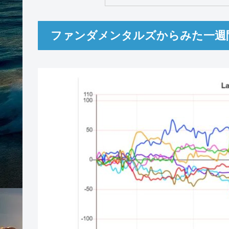
FXを始めたばかりの方へ
FXのガイド編
テクニカル編
理論編
テクニカルとファンダメン
ファンダメンタルズ
テクニカル
指数
各ペアサイクル考察
FXを取引する際のお勧め
＜無料メルマガプレゼ
noteにてサイクロン