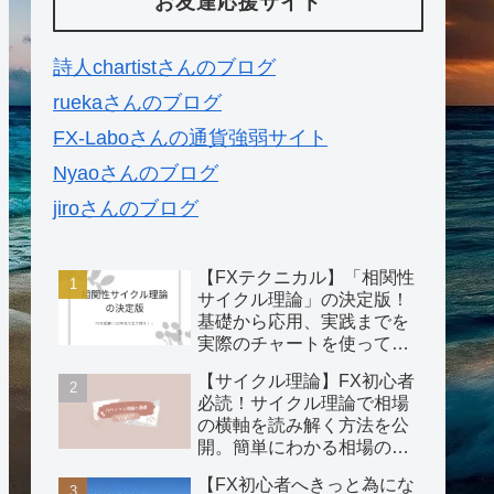
お友達応援サイト
詩人chartistさんのブログ
ruekaさんのブログ
FX-Laboさんの通貨強弱サイト
Nyaoさんのブログ
jiroさんのブログ
【FXテクニカル】「相関性
サイクル理論」の決定版！
基礎から応用、実践までを
実際のチャートを使ってわ
かりやすく説明。
【サイクル理論】FX初心者
必読！サイクル理論で相場
の横軸を読み解く方法を公
開。簡単にわかる相場の攻
略法！
【FX初心者へきっと為にな