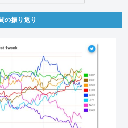
タルズでみたドルを中心とした相場観
サイトや本など
ント＞
同好会を発足