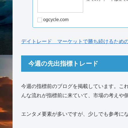
サイトはFX-Laboさんの→
Fx-labo
毎朝のnoteに今日のドルや円の方向性を書
そしてまた予測をという形で振り返りをまと
してもらえれば嬉しいです。
月曜から金曜までの朝の相場観とその結
404 NOT FOU
全てのチャートは全て