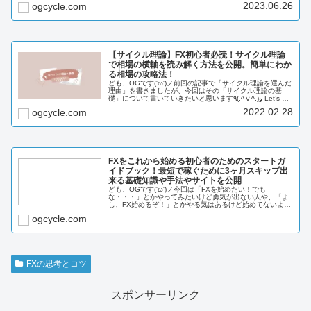
ーなのかを説明していきたいと思います。ではいきましょ
2023.06.26
ogcycle.com
う！٩(.^ⅴ^...
【サイクル理論】FX初心者必読！サイクル理論
で相場の横軸を読み解く方法を公開。簡単にわか
る相場の攻略法！
ども、OGです('ω')ノ前回の記事で「サイクル理論を選んだ
理由」を書きましたが、今回はその「サイクル理論の基
礎」について書いていきたいと思います٩(.^ⅴ^.)و Let’s go!
このブログでは「FXを投資に20年先も生き残る」をテー
2022.02.28
ogcycle.com
マ...
FXをこれから始める初心者のためのスタートガ
イドブック！最短で稼ぐために3ヶ月スキップ出
来る基礎知識や手法やサイトを公開
ども、OGです('ω')ノ今回は「FXを始めたい！でも
な・・・」とかやってみたいけど勇気が出ない人や、「よ
し、FX始めるぞ！」とかやる気はあるけど始めてないよう
な人向けの記事を書きました。FXを始めるにはどうしたら
ogcycle.com
いいの...
FXの思考とコツ
スポンサーリンク