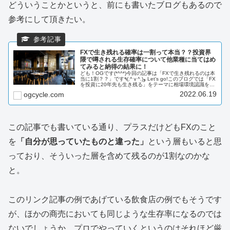
どういうことかというと、前にも書いたブログもあるので
参考にして頂きたい。
FXで生き残れる確率は一割って本当？？投資界
隈で噂される生存確率について他業種に当てはめ
てみると納得の結果に！
ども！OGです(*^^*)今回の記事は「FXで生き残れるのは本
当に1割？？」です٩(.^ⅴ^.)و Let’s go!このブログでは「FX
を投資に20年先も生き残る」をテーマに相場環境認識を中
心にFXにおける気付きを記事にまとめています。”...
2022.06.19
ogcycle.com
この記事でも書いている通り、プラスだけどもFXのこと
を
「自分が思っていたものと違った」
という層もいると思
っており、そういった層を含めて残るのが1割なのかな
と。
このリンク記事の例であげている飲食店の例でもそうです
が、ほかの商売においても同じような生存率になるのでは
ないでしょうか。プロでやっていくというのはそれほど厳