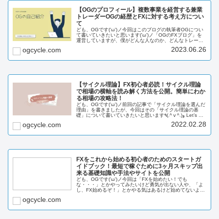
【OGのプロフィール】複数事業を経営する兼業
トレーダーOGの経歴とFXに対する考え方につい
て
ども、OGです('ω')ノ今回はこのブログの執筆者OGについ
て書いていきたいと思います('ω')ノ「OGのFXブログ」を
運営していますが、僕がどんな人なのか、どんなトレーダ
ーなのかを説明していきたいと思います。ではいきましょ
2023.06.26
ogcycle.com
う！٩(.^ⅴ^...
【サイクル理論】FX初心者必読！サイクル理論
で相場の横軸を読み解く方法を公開。簡単にわか
る相場の攻略法！
ども、OGです('ω')ノ前回の記事で「サイクル理論を選んだ
理由」を書きましたが、今回はその「サイクル理論の基
礎」について書いていきたいと思います٩(.^ⅴ^.)و Let’s go!
このブログでは「FXを投資に20年先も生き残る」をテー
2022.02.28
ogcycle.com
マ...
FXをこれから始める初心者のためのスタートガ
イドブック！最短で稼ぐために3ヶ月スキップ出
来る基礎知識や手法やサイトを公開
ども、OGです('ω')ノ今回は「FXを始めたい！でも
な・・・」とかやってみたいけど勇気が出ない人や、「よ
し、FX始めるぞ！」とかやる気はあるけど始めてないよう
な人向けの記事を書きました。FXを始めるにはどうしたら
ogcycle.com
いいの...