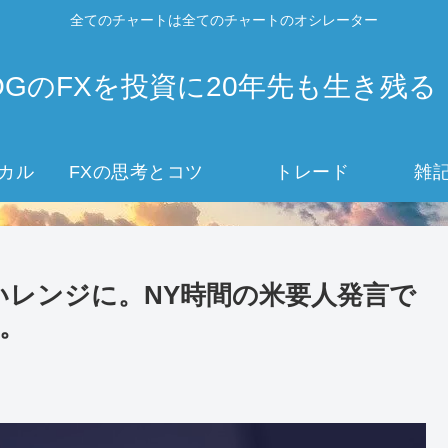
全てのチャートは全てのチャートのオシレーター
OGのFXを投資に20年先も生き残る
カル
FXの思考とコツ
トレード
雑
小さいレンジに。NY時間の米要人発言で
。