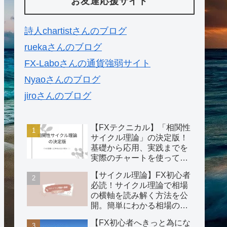
お友達応援サイト
詩人chartistさんのブログ
ruekaさんのブログ
FX-Laboさんの通貨強弱サイト
Nyaoさんのブログ
jiroさんのブログ
【FXテクニカル】「相関性
サイクル理論」の決定版！
基礎から応用、実践までを
実際のチャートを使ってわ
かりやすく説明。
【サイクル理論】FX初心者
必読！サイクル理論で相場
の横軸を読み解く方法を公
開。簡単にわかる相場の攻
略法！
【FX初心者へきっと為にな