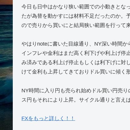
今日も日中はかなり狭い範囲での小動きとなっ
たが為替を動かすには材料不足だったのか。
ので売りから買いにと結局狭い範囲を行って
やはりnoteに書いた目線通り、NY深い時間
インフレや金利はまだ高く利下げや利上げ停
み済みである利上げ停止もしくは利下げに対
けて金利も上昇してきておりドル買いに傾く
NY時間に入り円も売られ始めドル買い円売り
ス円もそれにより上昇。サイクル通りと言え
FXをもっと詳しく！！