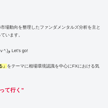
際の市場動向を整理したファンダメンタルズ分析を主と
っています。
無敵の後追いファンダで相場に乗ろう！！٩(.^ⅴ^.)و Let’s go!
る」
をテーマに相場環境認識を中心にFXにおける気
って行く”