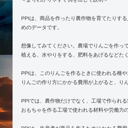
昇は、将来的に消費者物価の上昇につながる
政府や企業は、PPIデータを使用して生産活
立案する際の参考情報として活用します。また
性やインフレーションのリスクを判断するの
要約すると、PPIは生産者物価指数であり、
るための経済指標です。生産活動やインフレ
や企業戦略の策定に役立ちます。
ずっと使えるFXチャート分析の基本 シンプ
＜よりわかりやすく例を出して説明＞