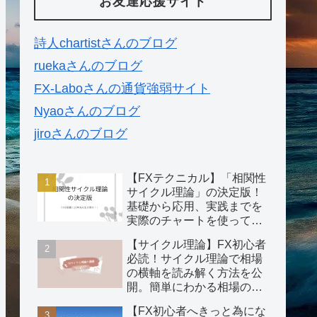
お友達応援サイト
詩人chartistさんのブログ
ruekaさんのブログ
FX-Laboさんの通貨強弱サイト
Nyaoさんのブログ
jiroさんのブログ
【FXテクニカル】「相関性
サイクル理論」の決定版！
基礎から応用、実践までを
実際のチャートを使ってわ
かりやすく説明。
【サイクル理論】FX初心者
必読！サイクル理論で相場
の横軸を読み解く方法を公
開。簡単にわかる相場の攻
略法！
【FX初心者へきっと為にな