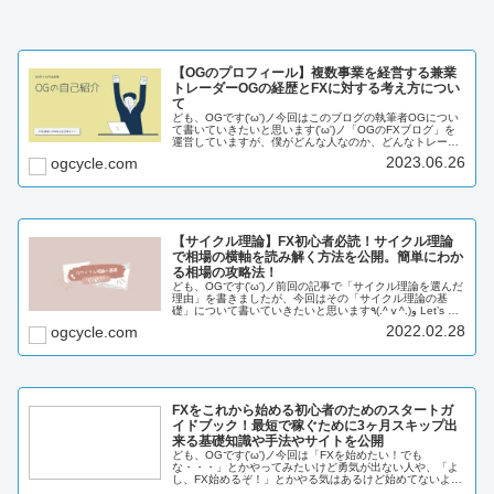
【OGのプロフィール】複数事業を経営する兼業
トレーダーOGの経歴とFXに対する考え方につい
て
ども、OGです('ω')ノ今回はこのブログの執筆者OGについ
て書いていきたいと思います('ω')ノ「OGのFXブログ」を
運営していますが、僕がどんな人なのか、どんなトレーダ
ーなのかを説明していきたいと思います。ではいきましょ
2023.06.26
ogcycle.com
う！٩(.^ⅴ^...
【サイクル理論】FX初心者必読！サイクル理論
で相場の横軸を読み解く方法を公開。簡単にわか
る相場の攻略法！
ども、OGです('ω')ノ前回の記事で「サイクル理論を選んだ
理由」を書きましたが、今回はその「サイクル理論の基
礎」について書いていきたいと思います٩(.^ⅴ^.)و Let’s go!
このブログでは「FXを投資に20年先も生き残る」をテー
2022.02.28
ogcycle.com
マ...
FXをこれから始める初心者のためのスタートガ
イドブック！最短で稼ぐために3ヶ月スキップ出
来る基礎知識や手法やサイトを公開
ども、OGです('ω')ノ今回は「FXを始めたい！でも
な・・・」とかやってみたいけど勇気が出ない人や、「よ
し、FX始めるぞ！」とかやる気はあるけど始めてないよう
な人向けの記事を書きました。FXを始めるにはどうしたら