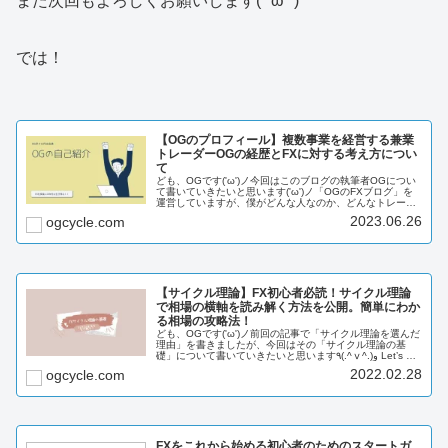
また次回もよろしくお願いします(*’ω’*)
では！
【OGのプロフィール】複数事業を経営する兼業
トレーダーOGの経歴とFXに対する考え方につい
て
ども、OGです('ω')ノ今回はこのブログの執筆者OGについ
て書いていきたいと思います('ω')ノ「OGのFXブログ」を
運営していますが、僕がどんな人なのか、どんなトレーダ
ーなのかを説明していきたいと思います。ではいきましょ
2023.06.26
ogcycle.com
う！٩(.^ⅴ^...
【サイクル理論】FX初心者必読！サイクル理論
で相場の横軸を読み解く方法を公開。簡単にわか
る相場の攻略法！
ども、OGです('ω')ノ前回の記事で「サイクル理論を選んだ
理由」を書きましたが、今回はその「サイクル理論の基
礎」について書いていきたいと思います٩(.^ⅴ^.)و Let’s go!
このブログでは「FXを投資に20年先も生き残る」をテー
2022.02.28
ogcycle.com
マ...
FXをこれから始める初心者のためのスタートガ