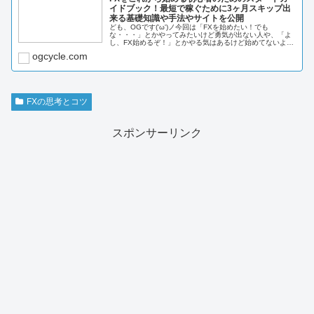
イドブック！最短で稼ぐために3ヶ月スキップ出
来る基礎知識や手法やサイトを公開
ども、OGです('ω')ノ今回は「FXを始めたい！でも
な・・・」とかやってみたいけど勇気が出ない人や、「よ
し、FX始めるぞ！」とかやる気はあるけど始めてないよう
な人向けの記事を書きました。FXを始めるにはどうしたら
ogcycle.com
いいの...
FXの思考とコツ
スポンサーリンク