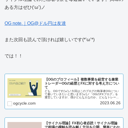
ある方はぜひ(‘ω’)ノ
OG note.｜OG@ドル円は友達
また次回も読んで頂ければ嬉しいです(*’ω’*)
では！！
【OGのプロフィール】複数事業を経営する兼業
トレーダーOGの経歴とFXに対する考え方につい
て
ども、OGです('ω')ノ今回はこのブログの執筆者OGについ
て書いていきたいと思います('ω')ノ「OGのFXブログ」を
運営していますが、僕がどんな人なのか、どんなトレーダ
ーなのかを説明していきたいと思います。ではいきましょ
2023.06.26
ogcycle.com
う！٩(.^ⅴ^...
【サイクル理論】FX初心者必読！サイクル理論
で相場の横軸を読み解く方法を公開。簡単にわか