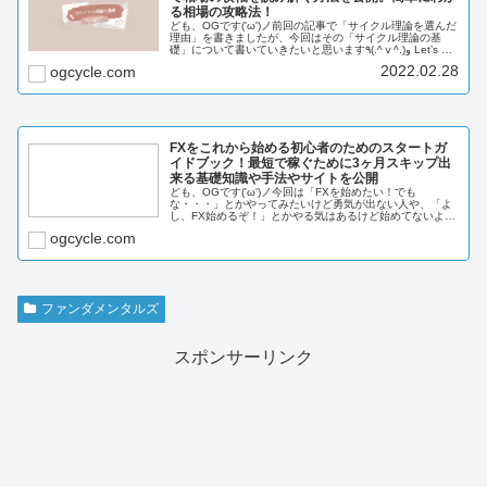
る相場の攻略法！
ども、OGです('ω')ノ前回の記事で「サイクル理論を選んだ
理由」を書きましたが、今回はその「サイクル理論の基
礎」について書いていきたいと思います٩(.^ⅴ^.)و Let’s go!
このブログでは「FXを投資に20年先も生き残る」をテー
2022.02.28
ogcycle.com
マ...
FXをこれから始める初心者のためのスタートガ
イドブック！最短で稼ぐために3ヶ月スキップ出
来る基礎知識や手法やサイトを公開
ども、OGです('ω')ノ今回は「FXを始めたい！でも
な・・・」とかやってみたいけど勇気が出ない人や、「よ
し、FX始めるぞ！」とかやる気はあるけど始めてないよう
な人向けの記事を書きました。FXを始めるにはどうしたら
ogcycle.com
いいの...
ファンダメンタルズ
スポンサーリンク