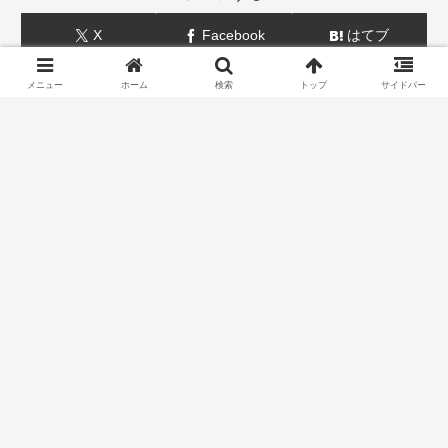
X
Facebook
はてブ
LINE
コピー
メニュー
ホーム
検索
トップ
サイドバー
OG＠ドル円は友達をフォローする
スポンサーリンク