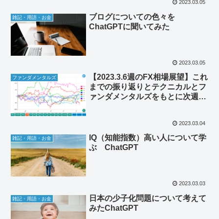
2023.03.05
ブログについての色々を
雑記・用語・お金
ChatGPTに聞いてみた
2023.03.05
【2023.3.6週のFX相場展望】これ
ファンダメンタルズ
までの振り返りとテクニカルとフ
ァンダメンタルズをもとに次週の
考察と検証をしていく
2023.03.04
IQ（知能指数）高い人について学
雑記・用語・お金
ぶ ChatGPT
2023.03.03
日本の少子化問題について考えて
雑記・用語・お金
みたChatGPT