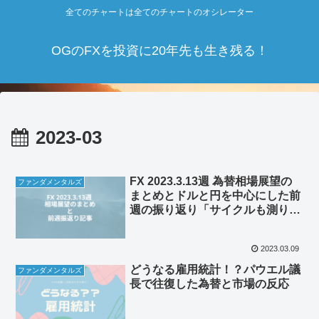
全てのチャートは全てのチャートのオシレーター
OGのFXを投資に20年先も生き残る！
2023-03
FX 2023.3.13週 為替相場展望の
ファンダメンタルズ
まとめとドルと円を中心にした前
週の振り返り「サイクルも測りづ
らく大きなトレンドに乗るしかな
い相場。大きく勝とうとしないこ
2023.03.09
とが肝か」
どうなる雇用統計！？パウエル議
ファンダメンタルズ
長で往復した為替と市場の反応