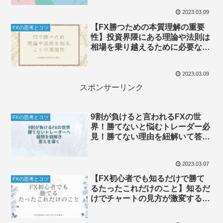
2023.03.09
【FX勝つための本質理解の重要
FXの思考とコツ
性】投資界隈にある理論や法則は
相場を乗り越えるために必要なの
かどうか。
2023.03.09
スポンサーリンク
9割が負けると言われるFXの世
FXの思考とコツ
界！勝てないと悩むトレーダー必
見！勝てない理由を紐解いて答え
を導き出す！
2023.03.07
【FX初心者でも知るだけで勝て
FXの思考とコツ
るたったこれだけのこと】知るだ
けでチャートの見方が激変する！
収支をプラスに出来るコツ