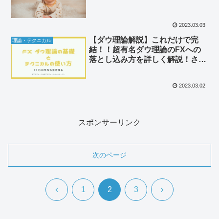
2023.03.03
【ダウ理論解説】これだけで完
理論・テクニカル
結！！超有名ダウ理論のFXへの
落とし込み方を詳しく解説！さら
にテクニカルとの合わせ技も公
開！
2023.03.02
スポンサーリンク
次のページ
前
次
1
2
3
へ
へ