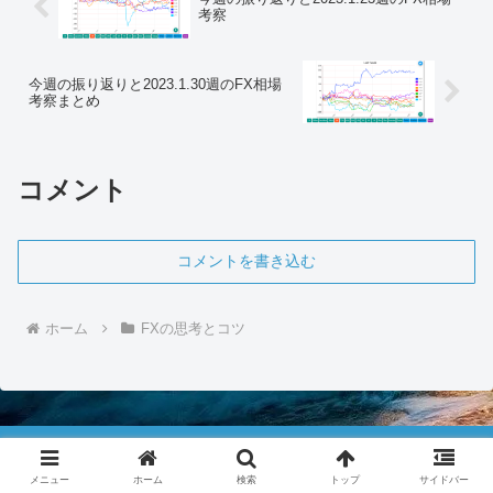
考察
今週の振り返りと2023.1.30週のFX相場
考察まとめ
コメント
コメントを書き込む
ホーム
FXの思考とコツ
OGのFXを投資に20年先も生き残る！
メニュー
ホーム
検索
トップ
サイドバー