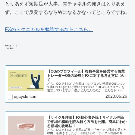
とりあえず短期足が大事。青チャネルの傾きはとりあえ
ず。ここで反発するならWになるかなってところですね。
FXのテクニカルを勉強するならこちら。
では！
【OGのプロフィール】複数事業を経営する兼業
トレーダーOGの経歴とFXに対する考え方につい
て
ども、OGです('ω')ノ今回はこのブログの執筆者OGについ
て書いていきたいと思います('ω')ノ「OGのFXブログ」を
運営していますが、僕がどんな人なのか、どんなトレーダ
ーなのかを説明していきたいと思います。ではいきましょ
2023.06.26
ogcycle.com
う！٩(.^ⅴ^...
【サイクル理論】FX初心者必読！サイクル理論
で相場の横軸を読み解く方法を公開。簡単にわか
る相場の攻略法！
ども、OGです('ω')ノ前回の記事で「サイクル理論を選んだ
理由」を書きましたが、今回はその「サイクル理論の基