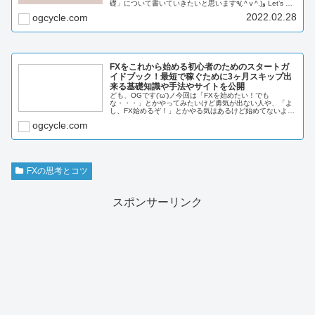
礎」について書いていきたいと思います٩(.^ⅴ^.)و Let’s go!
このブログでは「FXを投資に20年先も生き残る」をテー
2022.02.28
ogcycle.com
マ...
FXをこれから始める初心者のためのスタートガ
イドブック！最短で稼ぐために3ヶ月スキップ出
来る基礎知識や手法やサイトを公開
ども、OGです('ω')ノ今回は「FXを始めたい！でも
な・・・」とかやってみたいけど勇気が出ない人や、「よ
し、FX始めるぞ！」とかやる気はあるけど始めてないよう
な人向けの記事を書きました。FXを始めるにはどうしたら
ogcycle.com
いいの...
FXの思考とコツ
スポンサーリンク