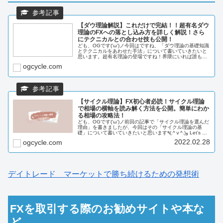
【ダウ理論解説】これだけで完結！！超有名ダウ
理論のFXへの落とし込み方を詳しく解説！さら
にテクニカルとの合わせ技も公開！
ども、OGです('ω')ノ今回はですね、「ダウ理論の基礎知識
とテクニカルをあわせた手法」について書いていきたいと
思います。超有名理論の登場ですね！界隈にいれば誰もが
言う「ダウ理論」。この超有名ダウ理論の本質を初心者の
ogcycle.com
方に...
【サイクル理論】FX初心者必読！サイクル理論
で相場の横軸を読み解く方法を公開。簡単にわか
る相場の攻略法！
ども、OGです('ω')ノ前回の記事で「サイクル理論を選んだ
理由」を書きましたが、今回はその「サイクル理論の基
礎」について書いていきたいと思います٩(.^ⅴ^.)و Let’s go!
このブログでは「FXを投資に20年先も生き残る」をテー
2022.02.28
ogcycle.com
マ...
デイトレード マーケットで勝ち続けるための発想術
FXを取引する際のお勧めサイトや本な
ど