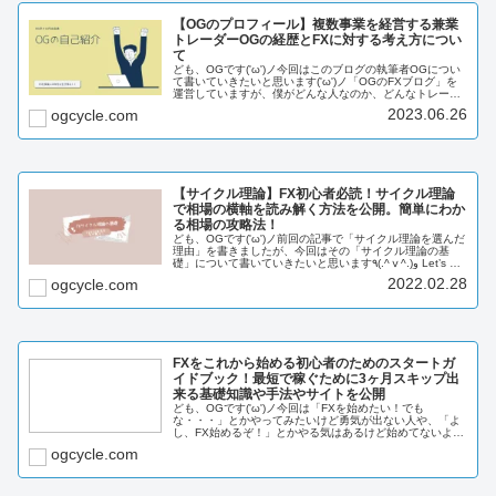
【OGのプロフィール】複数事業を経営する兼業
トレーダーOGの経歴とFXに対する考え方につい
て
ども、OGです('ω')ノ今回はこのブログの執筆者OGについ
て書いていきたいと思います('ω')ノ「OGのFXブログ」を
運営していますが、僕がどんな人なのか、どんなトレーダ
ーなのかを説明していきたいと思います。ではいきましょ
2023.06.26
ogcycle.com
う！٩(.^ⅴ^...
【サイクル理論】FX初心者必読！サイクル理論
で相場の横軸を読み解く方法を公開。簡単にわか
る相場の攻略法！
ども、OGです('ω')ノ前回の記事で「サイクル理論を選んだ
理由」を書きましたが、今回はその「サイクル理論の基
礎」について書いていきたいと思います٩(.^ⅴ^.)و Let’s go!
このブログでは「FXを投資に20年先も生き残る」をテー
2022.02.28
ogcycle.com
マ...
FXをこれから始める初心者のためのスタートガ
イドブック！最短で稼ぐために3ヶ月スキップ出
来る基礎知識や手法やサイトを公開
ども、OGです('ω')ノ今回は「FXを始めたい！でも
な・・・」とかやってみたいけど勇気が出ない人や、「よ
し、FX始めるぞ！」とかやる気はあるけど始めてないよう
な人向けの記事を書きました。FXを始めるにはどうしたら
ogcycle.com
いいの...