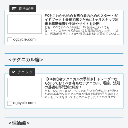
FXをこれから始める初心者のためのスタートガ
イドブック！最短で稼ぐために3ヶ月スキップ出
来る基礎知識や手法やサイトを公開
ども、OGです('ω')ノ今回は「FXを始めたい！でも
な・・・」とかやってみたいけど勇気が出ない人や、「よ
し、FX始めるぞ！」とかやる気はあるけど始めてないよう
な人向けの記事を書きました。FXを始めるにはどうしたら
ogcycle.com
いいの...
＜テクニカル編＞
【FX初心者テクニカルの手引き】トレーダーな
ら知っておくべき有名なテクニカル、理論、法則
の基礎を部門別に紹介！！
ども、OGです('ω')ノこちらでは「FX初心者に向けた勝つ
ための基本的な各テクニカルや理論や法則の手引きのまと
め」をリンクを使ってまとめてみました！このブログでは
「FXを投資に20年先も生き残る」をテーマに相場環境認
ogcycle.com
識...
＜理論編＞