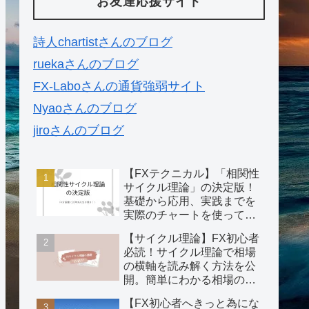
お友達応援サイト
詩人chartistさんのブログ
ruekaさんのブログ
FX-Laboさんの通貨強弱サイト
Nyaoさんのブログ
jiroさんのブログ
【FXテクニカル】「相関性
サイクル理論」の決定版！
基礎から応用、実践までを
実際のチャートを使ってわ
かりやすく説明。
【サイクル理論】FX初心者
必読！サイクル理論で相場
の横軸を読み解く方法を公
開。簡単にわかる相場の攻
略法！
【FX初心者へきっと為にな