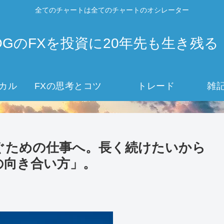
全てのチャートは全てのチャートのオシレーター
OGのFXを投資に20年先も生き残る
カル
FXの思考とコツ
トレード
雑
稼ぐための仕事へ。長く続けたいから
の向き合い方」。