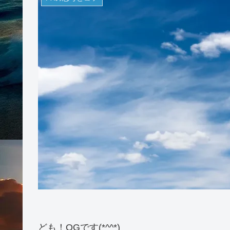
ども！OGです(*^^*)