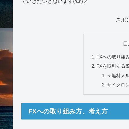
でいきたいと思います(‘ω’)ノ
スポ
目
FXへの取り組
FXを取引する
＜無料メ
サイクロ
FXへの取り組み方、考え方