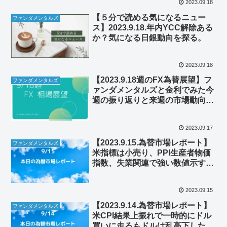
2023.09.18
【５分で読める気になるニュー
ファンダメンタルズ
ス】2023.9.18.年内YCC解除ある
か？気になる日銀動向を探る。
2023.09.18
【2023.9.18週のFX為替展望】フ
ファンダメンタルズ
ァンダメンタルズと金利でみた今
週の振り返りと来週の市場動向を
探る
2023.09.17
【2023.9.15.為替市場レポート】
ファンダメンタルズ
米指標は小売り、PPI生産者物価
指数、失業関連で強い数値示す。
米ドルの動向は？
2023.09.15
【2023.9.14.為替市場レポート】
ファンダメンタルズ
米CPI結果上振れで一時的にドル
買いに走るもドルは乱高下した結