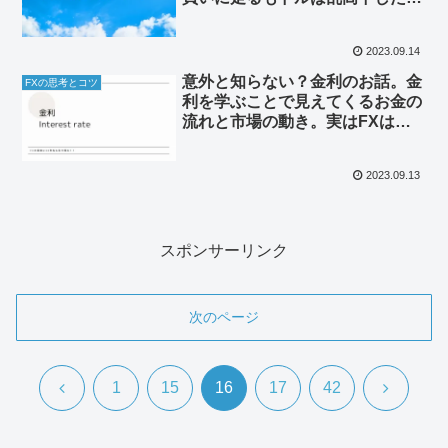
果に。
2023.09.14
意外と知らない？金利のお話。金
FXの思考とコツ
利を学ぶことで見えてくるお金の
流れと市場の動き。実はFXは金
利差が為替を動かす！
2023.09.13
スポンサーリンク
次のページ
前
次
1
15
16
17
42
へ
へ