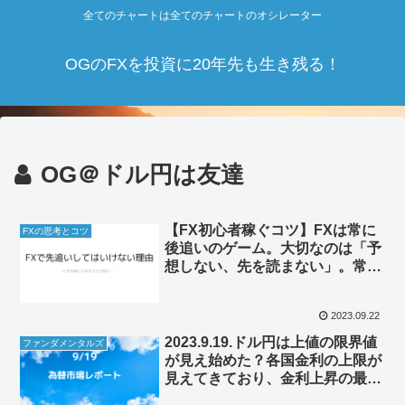
全てのチャートは全てのチャートのオシレーター
OGのFXを投資に20年先も生き残る！
OG＠ドル円は友達
【FX初心者稼ぐコツ】FXは常に
FXの思考とコツ
後追いのゲーム。大切なのは「予
想しない、先を読まない」。常に
考えるのは「辿る」意識。
2023.09.22
2023.9.19.ドル円は上値の限界値
ファンダメンタルズ
が見え始めた？各国金利の上限が
見えてきており、金利上昇の最終
局面に差し掛かるか。